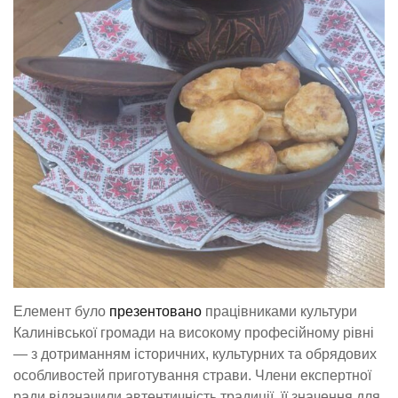
Елемент було
презентовано
працівниками культури
Калинівської громади на високому професійному рівні
— з дотриманням історичних, культурних та обрядових
особливостей приготування страви. Члени експертної
ради відзначили автентичність традиції, її значення для