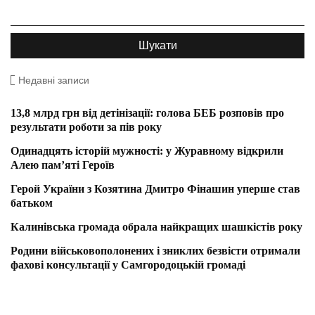
Недавні записи
13,8 млрд грн від детінізації: голова БЕБ розповів про
результати роботи за пів року
Одинадцять історій мужності: у Журавному відкрили
Алею пам’яті Героїв
Герой України з Козятина Дмитро Фінашин уперше став
батьком
Калинівська громада обрала найкращих шашкістів року
Родини військовополонених і зниклих безвісти отримали
фахові консультації у Самгородоцькій громаді