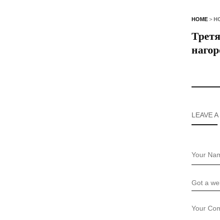
HOME
>
Н
Третя
нагор
LEAVE A