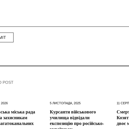
D POST
 2026
5 ЛИСТОПАДА, 2025
11 СЕРП
ська міська рада
Курсанти військового
Смерт
а захисникам
училища відвідали
Козят
багатоканальних
експозицію про російсько-
двоє 