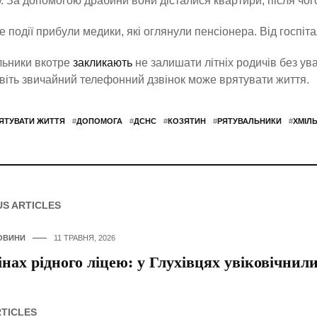
. За допомогою драбини вони дісталися квартири, після чог
е події прибули медики, які оглянули пенсіонера. Від госпіта
льники вкотре
закликають
не залишати літніх родичів без ува
авіть звичайний телефонний дзвінок може врятувати життя.
ЯТУВАТИ ЖИТТЯ
#
ДОПОМОГА
#
ДСНС
#
КОЗЯТИН
#
РЯТУВАЛЬНИКИ
#
ХМІЛ
US ARTICLES
ОВИНИ
11 ТРАВНЯ, 2026
інах рідного ліцею: у Глухівцях увіковічнил
RTICLES