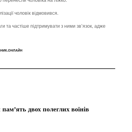
о перенесли чоловіка на ліжко.
лізації чоловік відмовився.
ги та частіше підтримувати з ними зв’язок, адже
ЬНИК.ОНЛАЙН
и пам’ять двох полеглих воїнів