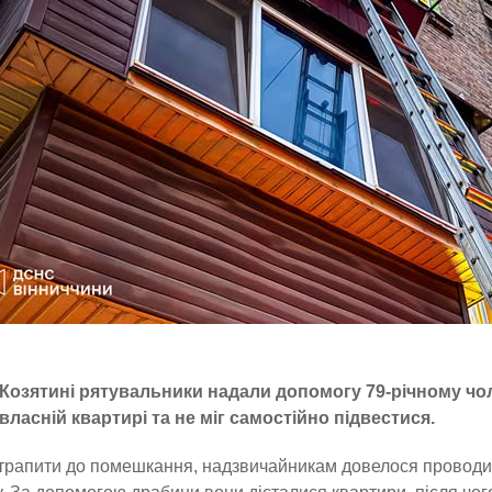
Козятині рятувальники надали допомогу 79-річному чол
власній квартирі та не міг самостійно підвестися.
рапити до помешкання, надзвичайникам довелося проводит