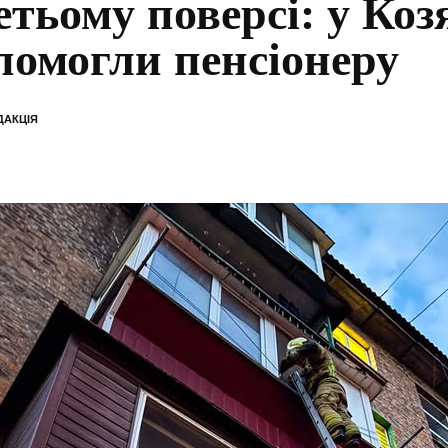
етьому поверсі: у Коз
помогли пенсіонеру
ДАКЦІЯ