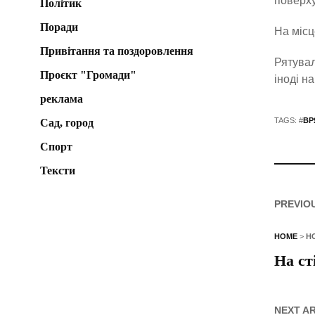
поверху
Політик
Поради
На місц
Привітання та поздоровлення
Рятува
Проєкт "Громади"
іноді н
реклама
TAGS: #
ВР
Сад, город
Спорт
Тексти
PREVIO
HOME
>
Н
На ст
NEXT A