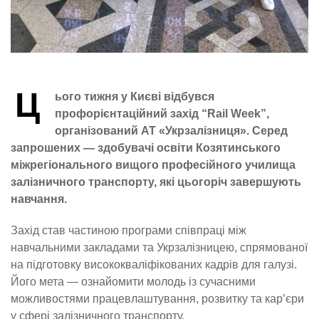
Ц
ього тижня у Києві відбувся
профорієнтаційний захід “Rail Week”,
організований АТ «Укрзалізниця». Серед
запрошених — здобувачі освіти Козятинського
міжрегіонального вищого професійного училища
залізничного транспорту, які цьогоріч завершують
навчання.
Захід став частиною програми співпраці між
навчальними закладами та Укрзалізницею, спрямованої
на підготовку висококваліфікованих кадрів для галузі.
Його мета — ознайомити молодь із сучасними
можливостями працевлаштування, розвитку та кар’єри
у сфері залізничного транспорту.