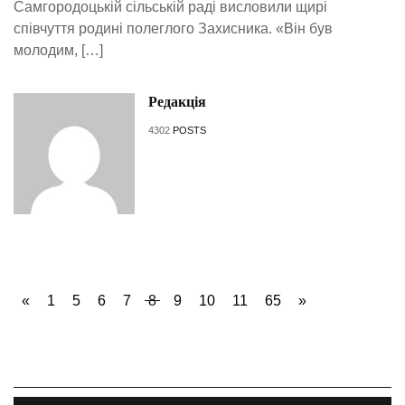
Самгородоцькій сільській раді висловили щирі
співчуття родині полеглого Захисника. «Він був
молодим, […]
Редакція
4302
POSTS
«
1
5
6
7
8
9
10
11
65
»