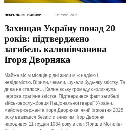
НЕКРОЛОГИ
,
НОВИНИ
1 ЧЕРВНЯ, 2026
Захищав Україну понад 20
років: підтверджено
загибель калинівчанина
Ігоря Дворняка
Майже вісім місяців рідні жили між надією і
невідомістю. Вірили, чекали, шукали будь-яку звістку. Та
дива не сталося… Калинівську громаду сколихнула
чергова трагічна звістка. Підтвердився факт загибелі
військовослужбовця Національної гвардії України,
майстер-сержанта Ігоря Дворняка, який із жовтня 2025
року вважався безвісти зниклим. Ігор Дворняк
народився 11 грудня 1984 року в селі Яришів Могилів-