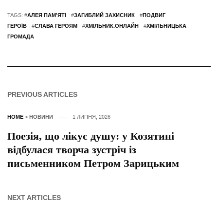
TAGS: #
АЛЕЯ ПАМ'ЯТІ
#
ЗАГИБЛИЙ ЗАХИСНИК
#
ПОДВИГ
ГЕРОЇВ
#
СЛАВА ГЕРОЯМ
#
ХМІЛЬНИК.ОНЛАЙН
#
ХМІЛЬНИЦЬКА
ГРОМАДА
PREVIOUS ARTICLES
HOME
>
НОВИНИ
1 ЛИПНЯ, 2026
Поезія, що лікує душу: у Козятині
відбулася творча зустріч із
письменником Петром Зарицьким
NEXT ARTICLES