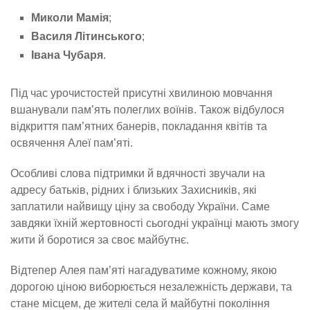
Миколи Мамія
;
Василя Літинського
;
Івана Чубаря
.
Під час урочистостей присутні хвилиною мовчання
вшанували пам’ять полеглих воїнів. Також відбулося
відкриття пам’ятних банерів, покладання квітів та
освячення Алеї пам’яті.
Особливі слова підтримки й вдячності звучали на
адресу батьків, рідних і близьких Захисників, які
заплатили найвищу ціну за свободу України. Саме
завдяки їхній жертовності сьогодні українці мають змогу
жити й боротися за своє майбутнє.
Відтепер Алея пам’яті нагадуватиме кожному, якою
дорогою ціною виборюється незалежність держави, та
стане місцем, де жителі села й майбутні покоління