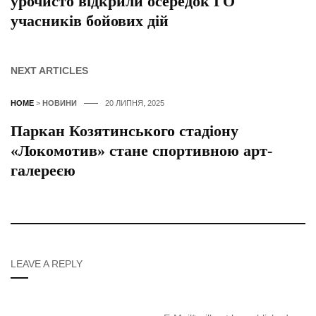
урочисто відкрили осередок ГО
учасників бойових дій
NEXT ARTICLES
HOME
>
НОВИНИ
20 ЛИПНЯ, 2025
Паркан Козятинського стадіону
«Локомотив» стане спортивною арт-
галереєю
LEAVE A REPLY