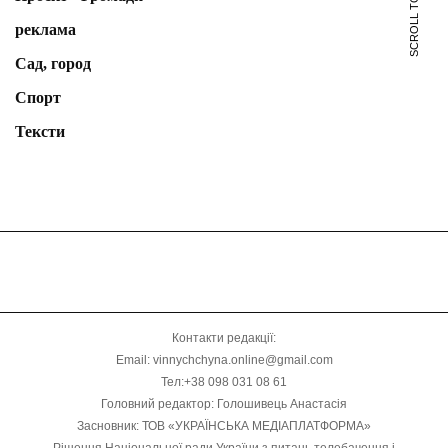
SCROLL TO TOP
реклама
Сад, город
Спорт
Тексти
Контакти редакції:
Email: vinnychchyna.online@gmail.com
Тел:+38 098 031 08 61
Головний редактор: Голошивець Анастасія
Засновник: ТОВ «УКРАЇНСЬКА МЕДІАПЛАТФОРМА»
Рішення Національної ради України з питань телебачення і