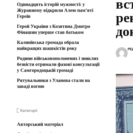
вс
Одинадцять історій мужності: у
Журавному відкрили Алею пам’яті
ре
Героїв
Герой України з Козятина Дмитро
до
Фінашин уперше став батьком
Калинівська громада обрала
найкращих шашкістів року
РЕ
Родини військовополонених і зниклих
безвісти отримали фахові консультації
у Самгородоцькій громаді
Рятувальники з Уланова стали на
заваді вогню
Категорії
Авторський матеріал