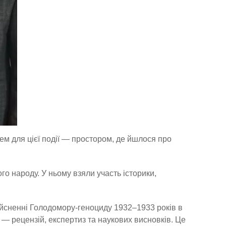
ем для цієї події — простором, де йшлося про
о народу. У ньому взяли участь історики,
ійсненні Голодомору-геноциду 1932–1933 років в
 рецензій, експертиз та наукових висновків. Це