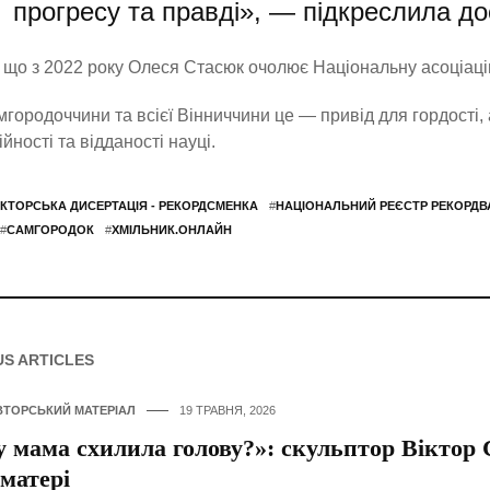
прогресу та правді», — підкреслила до
 що з 2022 року Олеся Стасюк очолює Національну асоціаці
городоччини та всієї Вінниччини це — привід для гордості,
йності та відданості науці.
КТОРСЬКА ДИСЕРТАЦІЯ - РЕКОРДСМЕНКА
#
НАЦІОНАЛЬНИЙ РЕЄСТР РЕКОРДВА
#
САМГОРОДОК
#
ХМІЛЬНИК.ОНЛАЙН
US ARTICLES
ВТОРСЬКИЙ МАТЕРІАЛ
19 ТРАВНЯ, 2026
 мама схилила голову?»: скульптор Віктор
 матері