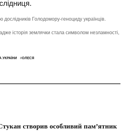
слідниця.
ю дослідників Голодомору-геноциду українців.
 адже історія землячки стала символом незламності,
 УКРАЇНИ
#
ОЛЕСЯ
 Стукан створив особливий пам’ятник