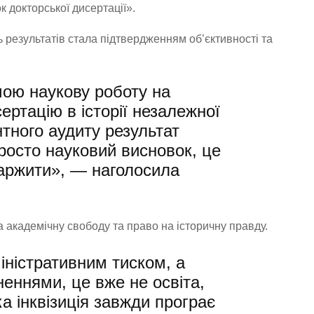
к докторської дисертації».
ь результатів стала підтвердженням об’єктивності та
мою наукову роботу на
ртацію в історії незалежної
нтного аудиту результат
осто науковий висновок, це
каржити», — наголосила
 академічну свободу та право на історичну правду.
іністративним тиском, а
еннями, це вже не освіта,
яка інквізиція завжди програє