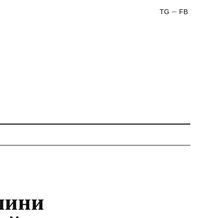
TG
FB
чини